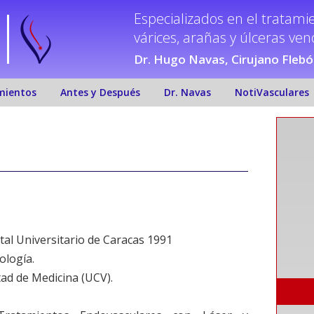
Especializados en el tratami
várices, arañas y úlceras ve
Dr. Hugo Navas, Cirujano Fleb
mientos
Antes y Después
Dr. Navas
NotiVasculares
ital Universitario de Caracas 1991
ología.
tad de Medicina (UCV).