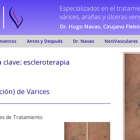
Especializados en el tratami
várices, arañas y úlceras ve
Dr. Hugo Navas, Cirujano Fleb
mientos
Antes y Después
Dr. Navas
NotiVasculares
 clave:
escleroterapia
ción) de Varices
es de Tratamiento