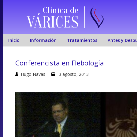
Clínica de
VÁRICES
Inicio
Información
Tratamientos
Antes y Desp
Conferencista en Flebología
Hugo Navas
3 agosto, 2013