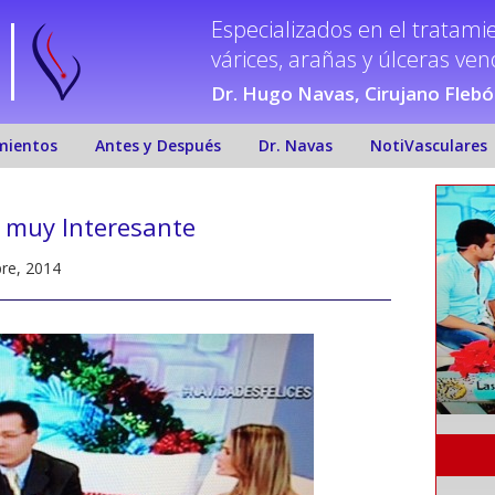
Especializados en el tratami
várices, arañas y úlceras ve
Dr. Hugo Navas, Cirujano Fleb
mientos
Antes y Después
Dr. Navas
NotiVasculares
 muy Interesante
re, 2014