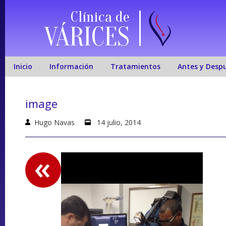
Clínica de
VÁRICES
Inicio
Información
Tratamientos
Antes y Desp
image
Hugo Navas
14 julio, 2014
«