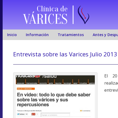
Clínica de
VÁRICES
Inicio
Información
Tratamientos
Antes y Desp
Entrevista sobre las Varices Julio 2013
El 20
reali
entrev