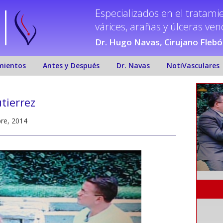
Especializados en el tratami
várices, arañas y úlceras ve
Dr. Hugo Navas, Cirujano Fleb
mientos
Antes y Después
Dr. Navas
NotiVasculares
tierrez
re, 2014