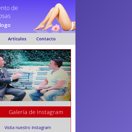
ento de
nosas
ólogo
Artículos
Contacto
Galería de Instagram
Visita nuestro Instagram