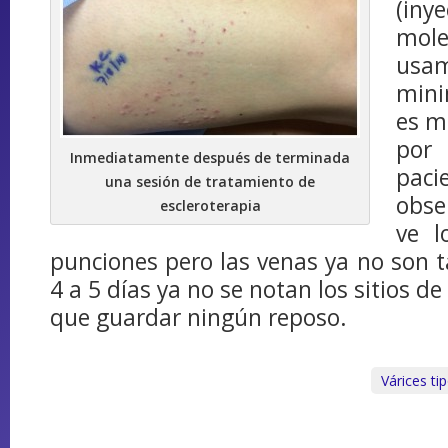
(in
mole
usam
mini
es m
por
Inmediatamente después de terminada
paci
una sesión de tratamiento de
obse
escleroterapia
ve l
punciones pero las venas ya no son t
4 a 5 días ya no se notan los sitios d
que guardar ningún reposo.
Várices ti