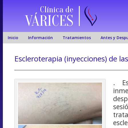
Clínica de
VÁRICES
Inicio
Información
Tratamientos
Antes y Desp
Escleroterapia (inyecciones) de la
. E
inme
des
se
tra
escl