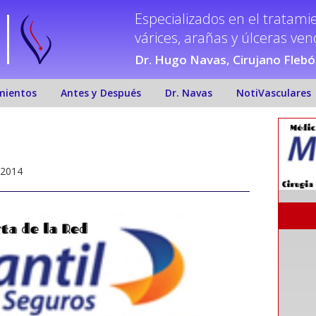
Especializados en el tratami
várices, arañas y úlceras ve
Dr. Hugo Navas, Cirujano Fleb
mientos
Antes y Después
Dr. Navas
NotiVasculares
 2014