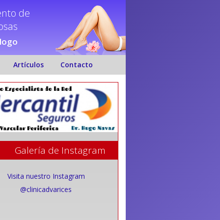
ento de
nosas
ólogo
Artículos
Contacto
Galería de Instagram
Visita nuestro Instagram
@clinicadvarices