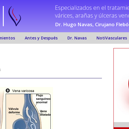
Especializados en el tratami
várices, arañas y úlceras ve
Dr. Hugo Navas, Cirujano Fleb
mientos
Antes y Después
Dr. Navas
NotiVasculares
3