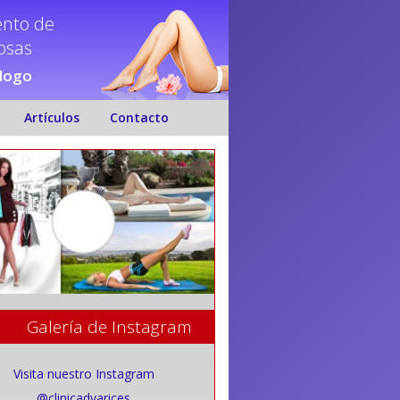
ento de
nosas
ólogo
Artículos
Contacto
Galería de Instagram
Visita nuestro Instagram
@clinicadvarices