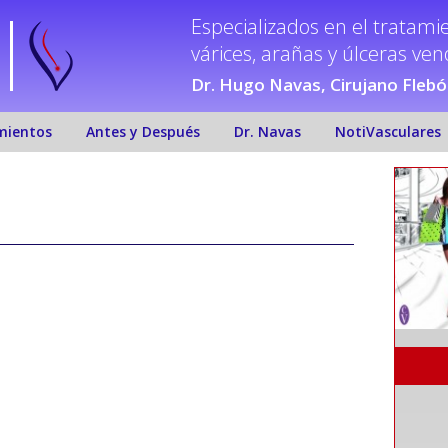
Especializados en el tratami
várices, arañas y úlceras ve
Dr. Hugo Navas, Cirujano Fleb
mientos
Antes y Después
Dr. Navas
NotiVasculares