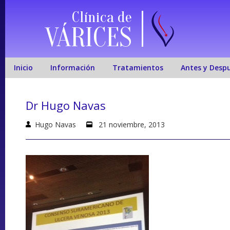
Clínica de
VÁRICES
Inicio
Información
Tratamientos
Antes y Desp
Dr Hugo Navas
Hugo Navas
21 noviembre, 2013