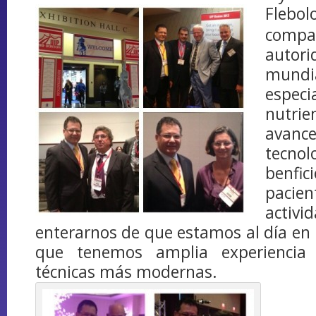
Fle
compa
autori
mundi
especi
nutri
avan
tecnol
benfi
paci
activi
enterarnos de que estamos al día en l
que tenemos amplia experiencia 
técnicas más modernas.