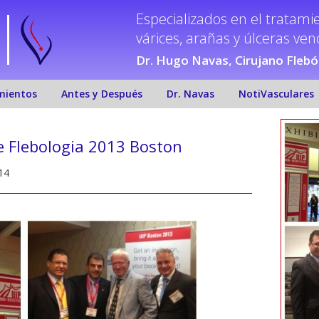
Especializados en el tratami
várices, arañas y úlceras ve
Dr. Hugo Navas, Cirujano Fleb
mientos
Antes y Después
Dr. Navas
NotiVasculares
 Flebologia 2013 Boston
14