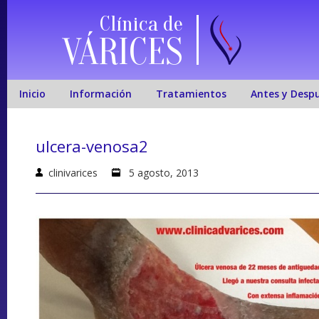
Clínica de
VÁRICES
Inicio
Información
Tratamientos
Antes y Desp
ulcera-venosa2
clinivarices
5 agosto, 2013