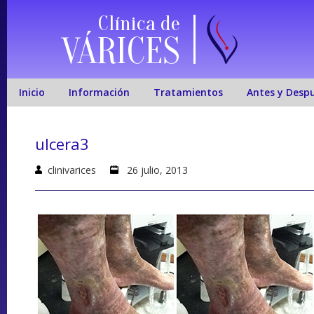
Clínica de
VÁRICES
Inicio
Información
Tratamientos
Antes y Desp
ulcera3
clinivarices
26 julio, 2013